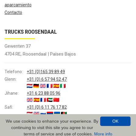
aparcamiento
Contacto
TRUCKS ROOSENDAAL
Gewenten 37
4704 RE, Roosendaal | Países Bajos
Telefono:
+31 (0)165 39 89 49
Glenn:
+31 (0) 6 57 94 52 47
Jihane:
+31 6 23 88 05 96
Safi:
+31 (0) 6 11 76 17 82
We use cookies to enhance your experience. By
OK
continuing to visit this site you agree to our
E-mail:
info@trucksroosendaal.nl
terms of service and use of cookies.
More info