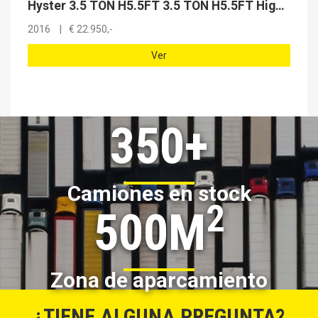
Hyster 3.5 TON H5.5FT 3.5 TON H5.5FT High lift
2016
€
22.950,-
Ver
350+
Camiones en stock
2
500M
Zona de aparcamiento
¿TIENE ALGUNA PREGUNTA?