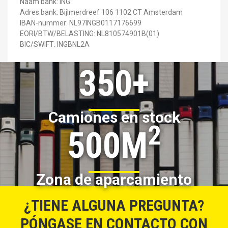
Naam bank: ING
Adres bank: Bijlmerdreef 106 1102 CT Amsterdam
IBAN-nummer: NL97INGB0117176699
EORI/BTW/BELASTING: NL810574901B(01)
BIC/SWIFT: INGBNL2A
350+
Camiones en stock
2
500M
Zona de aparcamiento
¿TIENE ALGUNA PREGUNTA?
PÓNGASE EN CONTACTO CON