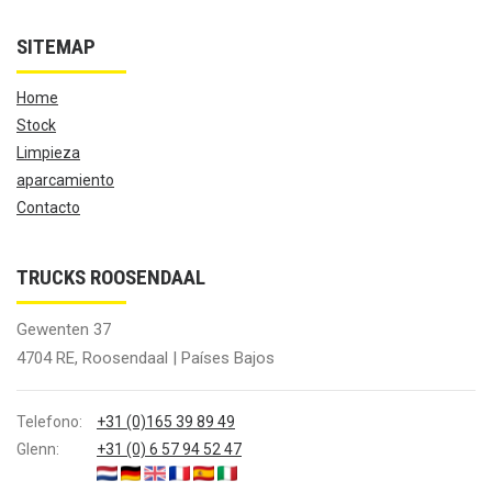
SITEMAP
Home
Stock
Limpieza
aparcamiento
Contacto
TRUCKS ROOSENDAAL
Gewenten 37
4704 RE, Roosendaal | Países Bajos
Telefono:
+31 (0)165 39 89 49
Glenn:
+31 (0) 6 57 94 52 47