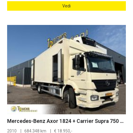
Vedi
Mercedes-Benz Axor 1824 + Carrier Supra 750 + Dhollandia 2000 kg Loadlift + Euro 5 + Side Door
2010
684.348 km
€
18.950,-