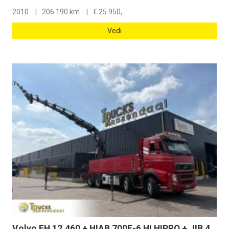
2010
206.190 km
€
25.950,-
Vedi
Volvo FH 12.460 + HIAB 700E-6 HI HIPRO + JIB 4X + 8X4 + EURO 5 + REMOTE