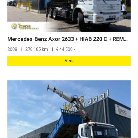
Mercedes-Benz Axor 2633 + HIAB 220 C + REMOTE + 6X4 + 3 SIDE TIPPER + LOW KM + EURO 4
2008
278.185 km
€
44.500,-
Vedi