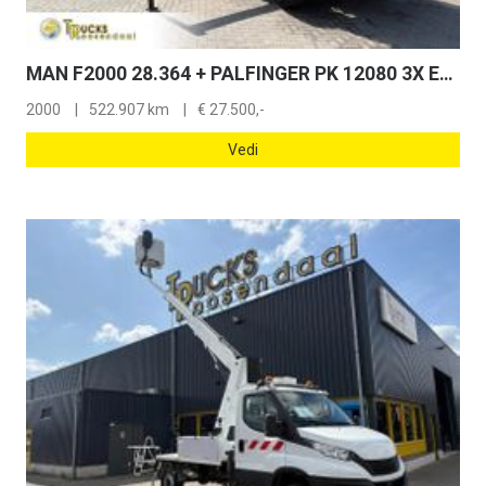
MAN F2000 28.364 + PALFINGER PK 12080 3X EXT + manual + Euro 2 + 6X2 + HOOK ARM SYSTEM + STEERING/LIFT SHAFT + REMOTE
2000
522.907 km
€
27.500,-
Vedi