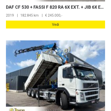
DAF CF 530 + FASSI F 820 RA 6X EXT. + JIB 6X EXT. + WINCH + REMOTE + 8X4 + EURO 6
2019
182.845 km
€
245.000,-
Vedi