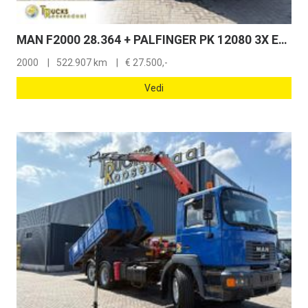
MAN F2000 28.364 + PALFINGER PK 12080 3X EXT + manual + Euro 2 + 6X2 + HOOK ARM SYSTEM + STEERING/LIFT SHAFT + REMOTE
2000
522.907 km
€
27.500,-
Vedi