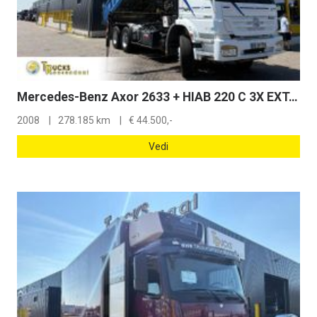
Mercedes-Benz Axor 2633 + HIAB 220 C 3X EXT. + REMOTE + 6X4 + 3 SIDE TIPPER + LOW KM + EURO 4
2008
278.185 km
€
44.500,-
Vedi