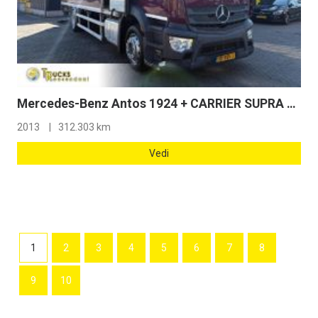
Mercedes-Benz Antos 1924 + CARRIER SUPRA 950 + LOADLIFT + 2 COMPARTMENTS + EURO 6
2013
312.303 km
Vedi
1
2
3
4
5
6
7
8
9
10