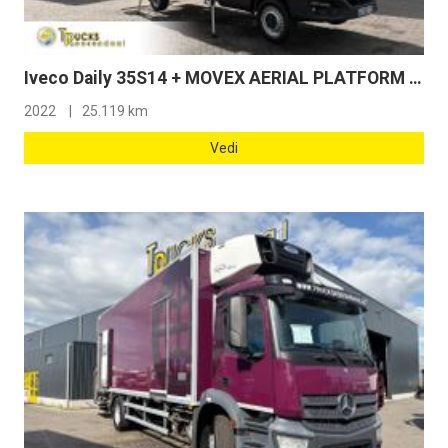
Iveco Daily 35S14 + MOVEX AERIAL PLATFORM 16 METERS + 25,119 KM + MANUAL + EURO 6 + PERFECT TRUCK
2022
25.119 km
Vedi