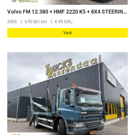
Volvo FM 12.380 + HMF 2220 K5 + 8X4 STEERING + TIPPER + REMOTE
2005
670.061 km
€
49.500,-
Vedi