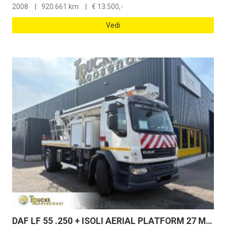
2008
920.661 km
€
13.500,-
Vedi
DAF LF 55 .250 + ISOLI AERIAL PLATFORM 27 METERS + MANUAL + EURO 5