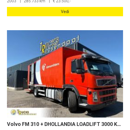
2003
285.733 km
€
23.500,-
Vedi
Volvo FM 310 + DHOLLANDIA LOADLIFT 3000 KG + SIDE DOOR + EURO 5