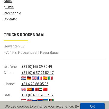
Stock
pulizia
Parcheggio
Contatto
TRUCKS ROOSENDAAL
Gewenten 37
4704 RE, Roosendaal | Paesi Bassi
telefono:
+31 (0)165 39 89 49
Glenn:
+31 (0) 6 57 94 52 47
Jihane:
+31 6 23 88 05 96
Safi:
+31 (0) 6 11 76 17 82
We use cookies to enhance your experience. By
OK