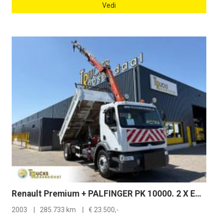
Vedi
Renault Premium + PALFINGER PK 10000. 2 X EXT. + REMOTE + 3 SIDE TIPPER
2003
285.733 km
€
23.500,-