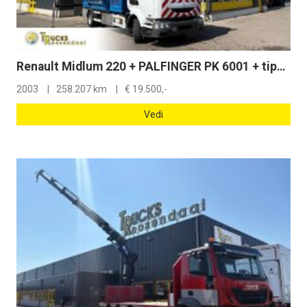
Renault Midlum 220 + PALFINGER PK 6001 + tipper + remote + manual
2003
258.207 km
€
19.500,-
Vedi