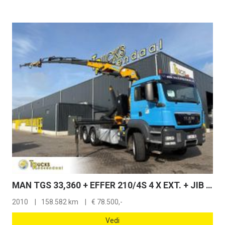
MAN TGS 33,360 + EFFER 210/4S 4 X EXT. + JIB 2 S 2 X EXT + HOOK ARM SYSTEM + 6X4 + 158582 KM + EURO 5
2010
158.582 km
€
78.500,-
Vedi