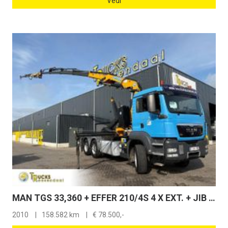
Vedi
MAN TGS 33,360 + EFFER 210/4S 4 X EXT. + JIB 2 S 2 X EXT + HOOK ARM SYSTEM + 6X4 + 158582 KM + EURO 5
2010
158.582 km
€
78.500,-