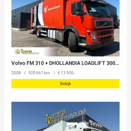
Volvo FM 310 + DHOLLANDIA LOADLIFT 3000 KG + SIDE DOOR + EURO 5
2008
920.661 km
€
13.500,-
Bekijk