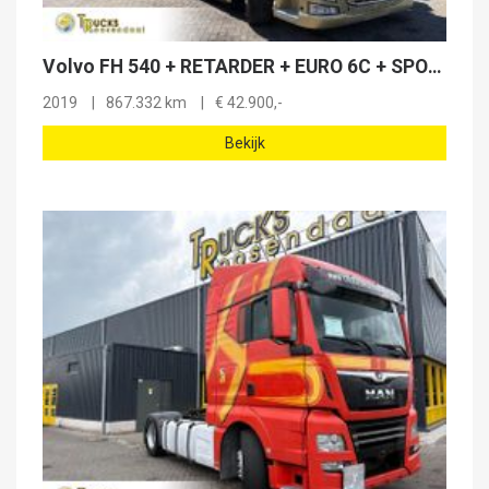
Volvo FH 540 + RETARDER + EURO 6C + SPOILERS + ALUMINUM WHEELS
2019
867.332 km
€
42.900,-
Bekijk