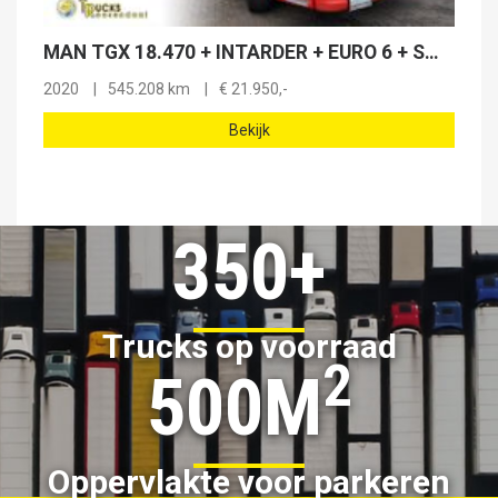
MAN TGX 18.470 + INTARDER + EURO 6 + SMART TACHOGRAPH
2020
545.208 km
€
21.950,-
Bekijk
350+
Trucks op voorraad
2
500M
Oppervlakte voor parkeren