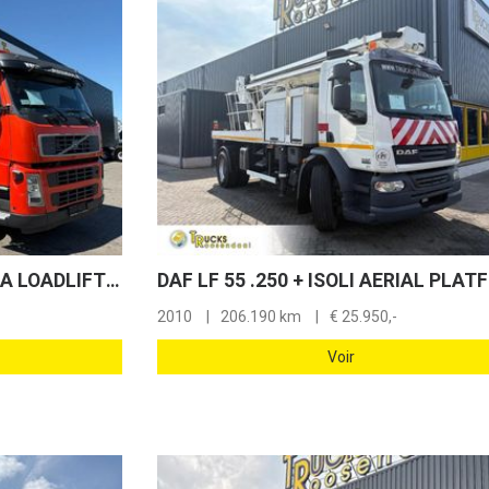
Volvo FM 310 + DHOLLANDIA LOADLIFT 3000 KG + SIDE DOOR + EURO 5
2010
206.190 km
€
25.950,-
Voir