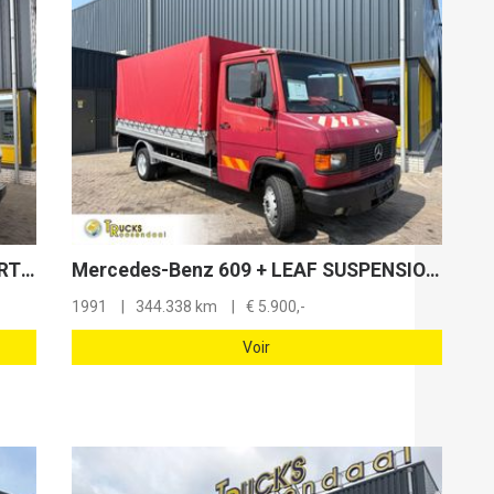
Mercedes-Benz 609 + CAR TRANSPORTER + WINCH + MANUAL
Mercedes-Benz 609 + LEAF SUSPENSION + EURO 1
1991
344.338 km
€
5.900,-
Voir