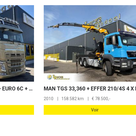
Volvo FH 540 + RETARDER + EURO 6C + SPOILERS + ALUMINUM WHEELS
2010
158.582 km
€
78.500,-
Voir