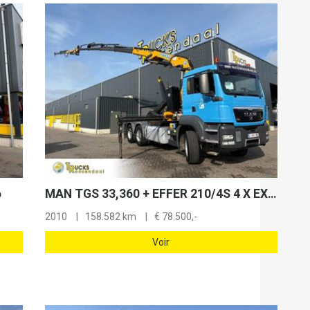
6
MAN TGS 33,360 + EFFER 210/4S 4 X EXT. + JIB 2 S 2 X EXT + HOOK ARM SYSTEM + 6X4 + 158582 KM + EURO 5
2010
158.582 km
€
78.500,-
Voir