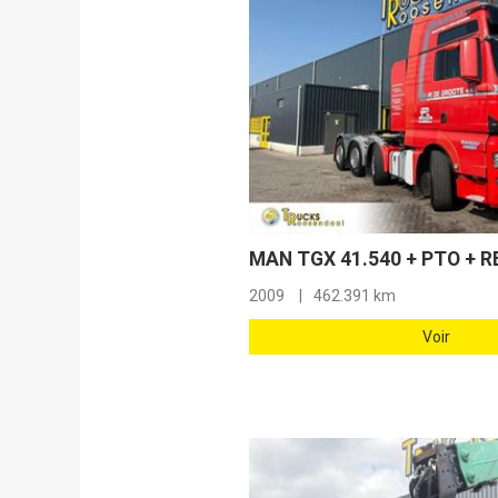
2009
462.391 km
Voir