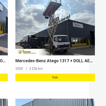
DAF LF 55 .250 + ISOLI AERIAL PLATFORM 27 METERS + MANUAL + EURO 5
Mercedes-Benz Atego 1317 + DOLL AERIAL PLATFORM 10 meters + 3236 KM + tunnel/mine edition
2000
3.236 km
Voir