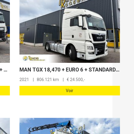
DAF CF 530 + FASSI F 820 RA 6X EXT. + JIB 6X EXT. + WINCH + REMOTE + 8X4 + EURO 6
MAN TGX 18,470 + EURO 6 + STANDARD AIR CONDITIONING + DOUBLE TANK
2021
806.121 km
€
24.500,-
Voir