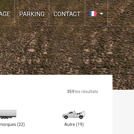
AGE
PARKING
CONTACT
359
les résultats
emorques
(22)
Autre
(19)