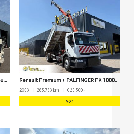
Mercedes-Benz Axor 1824 + Carrier Supra 750 + Dhollandia 2000 kg Loadlift + Euro 5 + Side Door
Renault Premium + PALFINGER PK 10000. 2 X EXT. + REMOTE + 3 SIDE TIPPER
2003
285.733 km
€
23.500,-
Voir