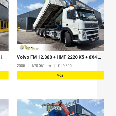
DAF XF 460 + 6X2 + STEERING/LIFT SHAFT + EURO 6 + RETARDER
Volvo FM 12.380 + HMF 2220 K5 + 8X4 STEERING + TIPPER + REMOTE
2005
670.061 km
€
49.500,-
Voir