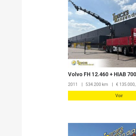
2011
534.200 km
€
135.000,
Voir