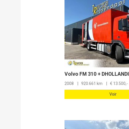
2008
920.661 km
€
13.500,-
Voir