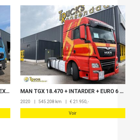
MAN TGS 33,360 + EFFER 210/4S 4 X EXT. + JIB 2 S 2 X EXT + HOOK ARM SYSTEM + 6X4 + 158582 KM + EURO 5
MAN TGX 18.470 + INTARDER + EURO 6 + SMART TACHOGRAPH
2020
545.208 km
€
21.950,-
Voir