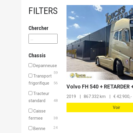
FILTERS
Chercher
Chassis
Depanneuse
59
Transport
frigorifique
56
Tracteur
2019
867.332 km
€
42.900,-
standard
48
Voir
Caisse
fermee
38
24
Benne