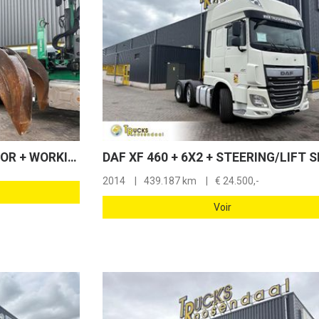
Diversen - POLYP - + ROTATOR + WORKING PERFECTLY
2014
439.187 km
€
24.500,-
Voir