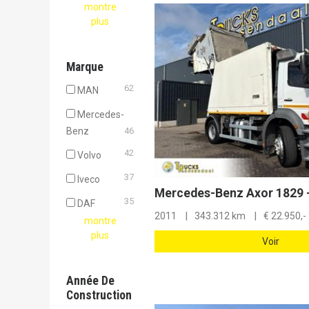
montre
plus
Marque
62
MAN
Mercedes-
Benz
46
42
Volvo
37
Iveco
35
DAF
2011
343.312 km
€
22.950,-
montre
plus
Voir
Année De
Construction