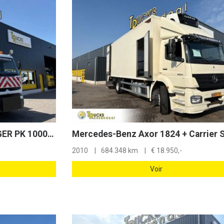
Renault Premium + PALFINGER PK 10000. 2 X EXT. + REMOTE + 3 SIDE TIPPER
2010
684.348 km
€
18.950,-
Voir