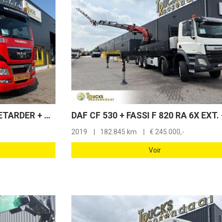
MAN TGX 41.540 + PTO + RETARDER + MANUAL + STEERING AXLE + EURO 5 + 8X4 + MAX 160000 KG
2019
182.845 km
€
245.000,-
Voir