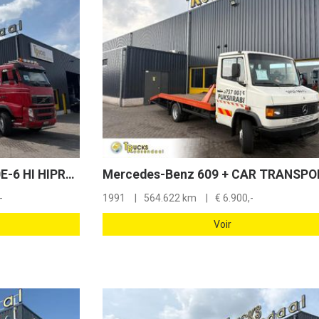
Volvo FH 12.460 + HIAB 700E-6 HI HIPRO + JIB 4X + 8X4 + EURO 5 + REMOTE
-
1991
564.622 km
€
6.900,-
Voir