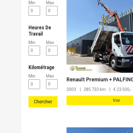
Min
Max
Heures De
Travail
Min
Max
Kilométrage
Min
Max
2003
285.733 km
€
23.500,-
Voir
Chercher