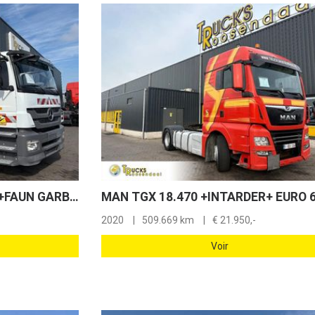
Mercedes-Benz Axor 1829 +FAUN GARBAGE TRUCK 14.5 m3 + PERFECT WORKING + EURO 5 + 3 CHAIRS
MAN TGX 18.470 +INTARDER+ EURO 
2020
509.669 km
€
21.950,-
Voir