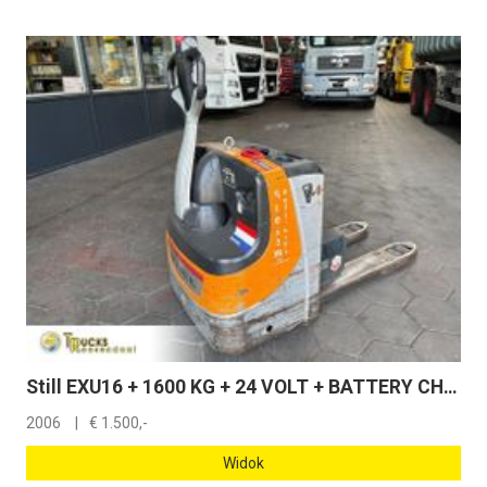
Still EXU16 + 1600 KG + 24 VOLT + BATTERY CHARGER
2006
€
1.500,-
Widok