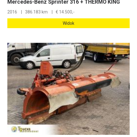
Mercedes-Benz Sprinter 316 + THERMO KING
2016
386.183 km
€
14.500,-
Widok