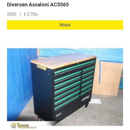
Diversen Assaloni AC5565
2005
€
2.750,-
Widok