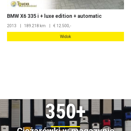
BMW X6 335 i + luxe edition + automatic
2013
189.218 km
€
12.500,-
Widok
350+
Ciężarówki w magazynie