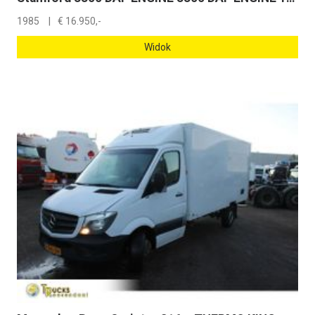
1985
€
16.950,-
Widok