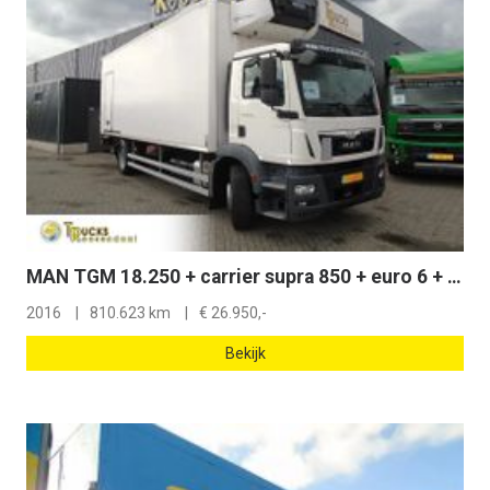
MAN TGM 18.250 + carrier supra 850 + euro 6 + lift + 19T
2016
810.623 km
€
26.950,-
Bekijk