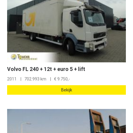
Volvo FL 240 + 12t + euro 5 + lift
2011
702.993 km
€
9.750,-
Bekijk