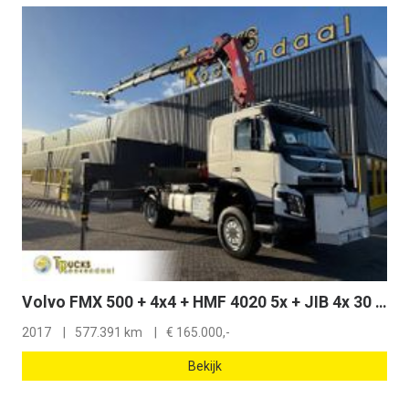
Volvo FMX 500 + 4x4 + HMF 4020 5x + JIB 4x 30 METER + REMOTE
2017
577.391 km
€
165.000,-
Bekijk