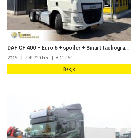
DAF CF 400 + Euro 6 + spoiler + Smart tachograph + nice truck
2015
878.730 km
€
11.950,-
Bekijk