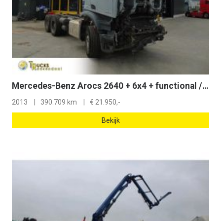
Mercedes-Benz Arocs 2640 + 6x4 + functional / engine good + EURO 6 + Drivabale
2013
390.709 km
€
21.950,-
Bekijk