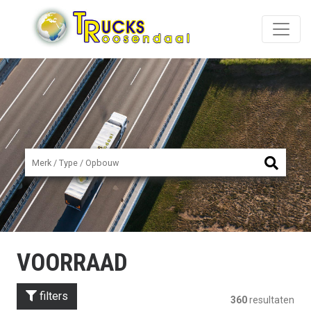
VOORRAAD
filters
360
resultaten