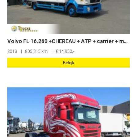
Volvo FL 16.260 +CHEREAU + ATP + carrier + manual
2013
805.315 km
€
14.950,-
Bekijk